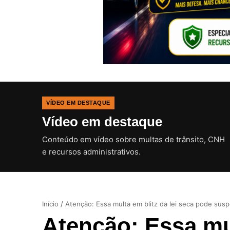
VÍDEO EM DESTAQUE
Vídeo em destaque
Conteúdo em vídeo sobre multas de trânsito, CNH
e recursos administrativos.
Início
/
Atenção: Essa multa em blitz da lei seca pode su
Atenção: Essa mul