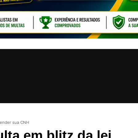
CLIQUE PARA ATI
spender sua CNH
ta em blitz da lei