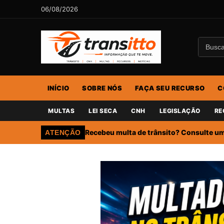
06/08/2026
INÍCIO
SOBRE NÓS
FAÇA SEU RECURSO
C
MULTAS
LEI SECA
CNH
LEGISLAÇÃO
RE
Recebeu multa de trânsito? Consulte um 
ATENÇÃO