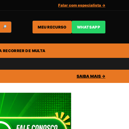
Falar com especialista →
MEU RECURSO
WHATSAPP
A RECORRER DE MULTA
SAIBA MAIS →