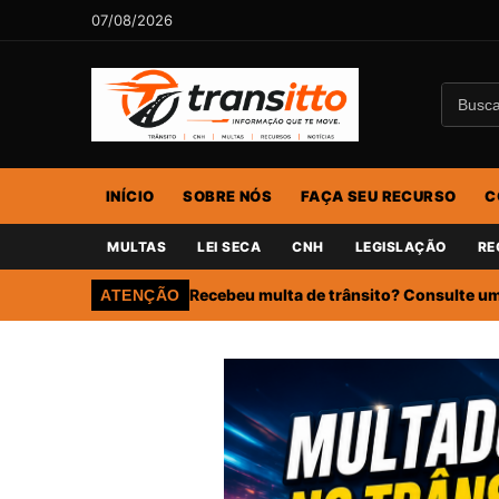
07/08/2026
INÍCIO
SOBRE NÓS
FAÇA SEU RECURSO
C
MULTAS
LEI SECA
CNH
LEGISLAÇÃO
RE
Recebeu multa de trânsito? Consulte um 
ATENÇÃO