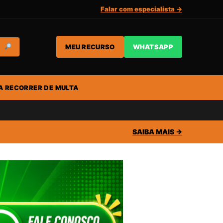
Falar com especialista →
MEU RECURSO
WHATSAPP
A RECORRER DE MULTA
SAIBA MAIS →