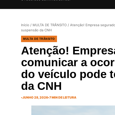
Início
/
MULTA DE TRÂNSITO
/
Atenção! Empresa segurador
suspensão da CNH
MULTA DE TRÂNSITO
Atenção! Empres
comunicar a ocorr
do veículo pode t
da CNH
•
JUNHO 28, 2026
•
7 MIN DE LEITURA