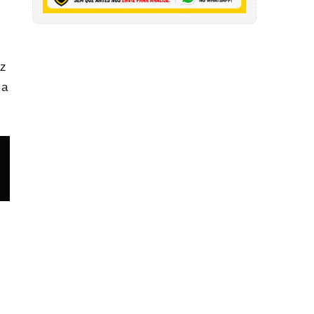
az
 a