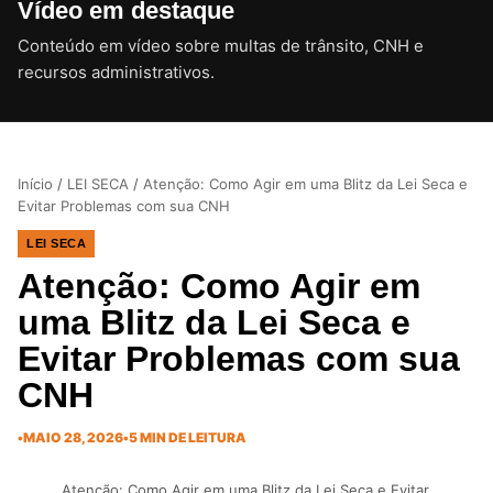
Vídeo em destaque
Conteúdo em vídeo sobre multas de trânsito, CNH e
CLIQUE PARA ATIVAR O SOM
recursos administrativos.
Início
/
LEI SECA
/
Atenção: Como Agir em uma Blitz da Lei Seca e
Evitar Problemas com sua CNH
LEI SECA
Atenção: Como Agir em
uma Blitz da Lei Seca e
Evitar Problemas com sua
CNH
•
MAIO 28, 2026
•
5 MIN DE LEITURA
Atenção: Como Agir em uma Blitz da Lei Seca e Evitar