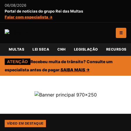
06/08/2026
Portal de notícias do grupo Rei das Multas
Falar com especialista →
☰
MULTAS
LEI SECA
CNH
LEGISLAÇÃO
RECURSOS
Recebeu multa de trânsito? Consulte um
ATENÇÃO
especialista antes de pagar.
SAIBA MAIS →
VÍDEO EM DESTAQUE