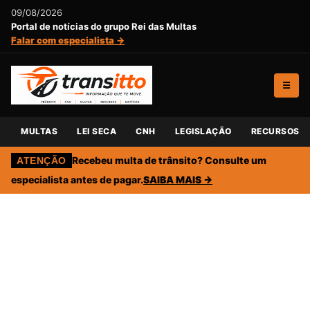
09/08/2026
Portal de notícias do grupo Rei das Multas
Falar com especialista →
☰
MULTAS
LEI SECA
CNH
LEGISLAÇÃO
RECURSOS
Recebeu multa de trânsito? Consulte um
ATENÇÃO
especialista antes de pagar.
SAIBA MAIS →