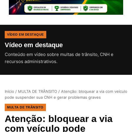
VÍDEO EM DESTAQUE
Vídeo em destaque
Conteúdo em vídeo sobre multas de trânsito, CNH e
CLIQUE PARA ATIVAR O SOM
recursos administrativos.
Início
/
MULTA DE TRÂNSITO
/
Atenção: bloquear a via com veículo
pode suspender sua CNH e gerar problemas graves
MULTA DE TRÂNSITO
Atenção: bloquear a via
com veículo pode