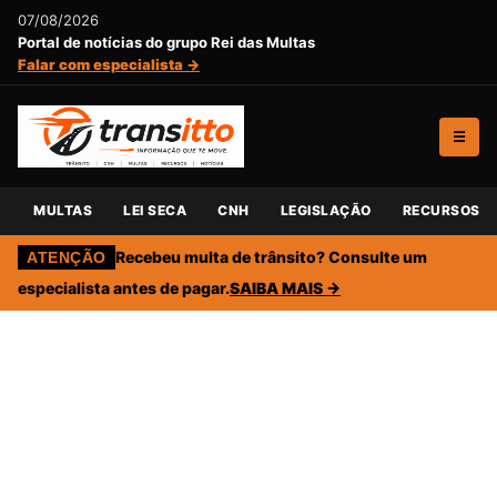
07/08/2026
Portal de notícias do grupo Rei das Multas
Falar com especialista →
☰
MULTAS
LEI SECA
CNH
LEGISLAÇÃO
RECURSOS
Recebeu multa de trânsito? Consulte um
ATENÇÃO
especialista antes de pagar.
SAIBA MAIS →