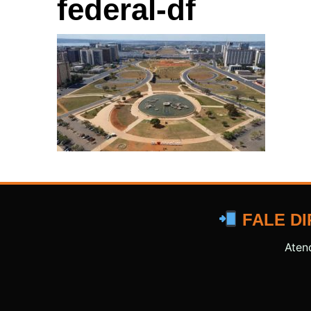
federal-df
FALE DI
Aten