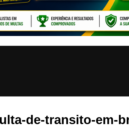
CLIQUE PARA ATI
lta-de-transito-em-bra