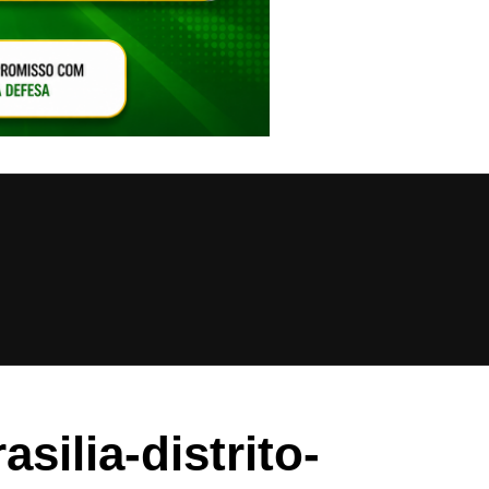
VAR O SOM
silia-distrito-