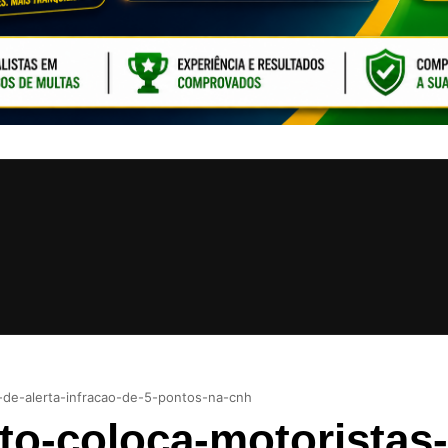
CLIQUE PARA ATI
-de-alerta-infracao-de-5-pontos-na-cnh
ito-coloca-motoristas-