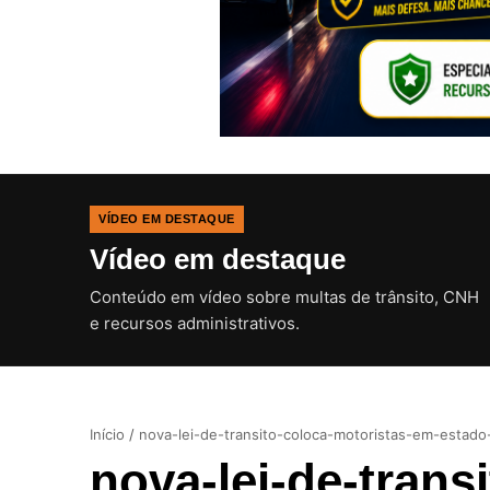
VÍDEO EM DESTAQUE
Vídeo em destaque
Conteúdo em vídeo sobre multas de trânsito, CNH
e recursos administrativos.
Início
/
nova-lei-de-transito-coloca-motoristas-em-estado
nova-lei-de-trans