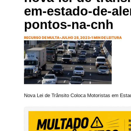
em-estado-de-aler
pontos-na-cnh
RECURSO DE MULTA
•
JULHO 28, 2023
•
1 MIN DE LEITURA
Nova Lei de Trânsito Coloca Motoristas em Estad