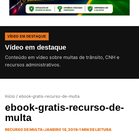
VÍDEO EM DESTAQUE
Vídeo em destaque
Conteúdo em vídeo sobre multas de trânsito, CNH e
CLIQUE PARA ATIVAR O SOM
recursos administrativos.
Início
/
ebook-gratis-recurso-de-multa
ebook-gratis-recurso-de-
multa
RECURSO DE MULTA
•
JANEIRO 18, 2019
•
1 MIN DE LEITURA