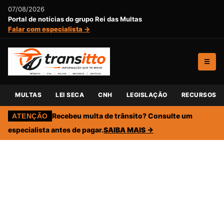
07/08/2026
Portal de notícias do grupo Rei das Multas
Falar com especialista →
☰
MULTAS
LEI SECA
CNH
LEGISLAÇÃO
RECURSOS
Recebeu multa de trânsito? Consulte um
ATENÇÃO
especialista antes de pagar.
SAIBA MAIS →