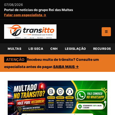
07/08/2026
Portal de notícias do grupo Rei das Multas
Falar com especialista →
☰
MULTAS
LEI SECA
CNH
LEGISLAÇÃO
RECURSOS
Recebeu multa de trânsito? Consulte um
ATENÇÃO
especialista antes de pagar.
SAIBA MAIS →