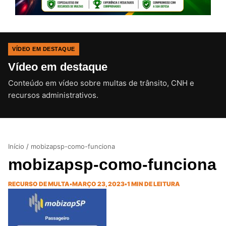
VÍDEO EM DESTAQUE
Vídeo em destaque
Conteúdo em vídeo sobre multas de trânsito, CNH e
CLIQUE PARA ATIVAR O SOM
recursos administrativos.
Início
/
mobizapsp-como-funciona
mobizapsp-como-funciona
RECURSO DE MULTA
•
MARÇO 23, 2023
•
1 MIN DE LEITURA