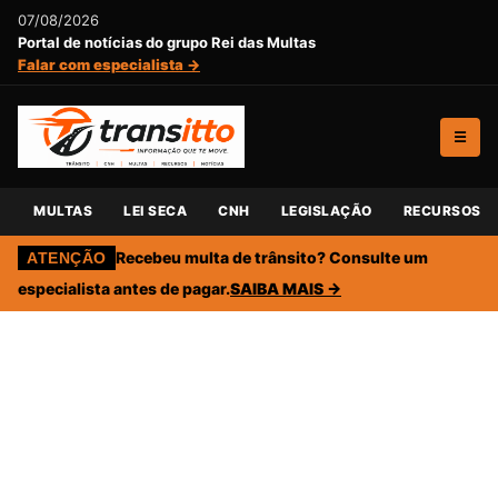
07/08/2026
Portal de notícias do grupo Rei das Multas
Falar com especialista →
☰
MULTAS
LEI SECA
CNH
LEGISLAÇÃO
RECURSOS
Recebeu multa de trânsito? Consulte um
ATENÇÃO
especialista antes de pagar.
SAIBA MAIS →